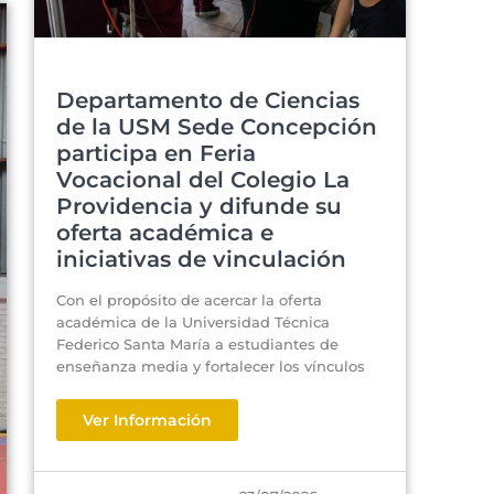
Departamento de Ciencias
de la USM Sede Concepción
participa en Feria
Vocacional del Colegio La
Providencia y difunde su
oferta académica e
iniciativas de vinculación
Con el propósito de acercar la oferta
académica de la Universidad Técnica
Federico Santa María a estudiantes de
enseñanza media y fortalecer los vínculos
Ver Información