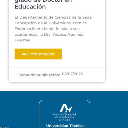
Educación
El Departamento de Ciencias de la Sede
Concepción de la Universidad Técnica
Federico Santa María felicita a sus
académicos, la Dra. Yéssica Aguilera
Fuentes
Ver Información
02/07/2026
Fecha de publicación:
ional