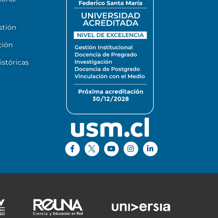
stión
ción
stóricas