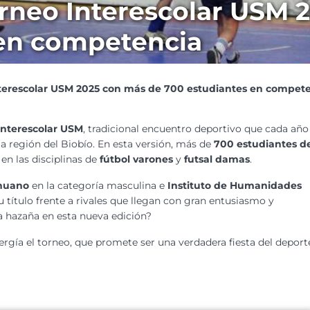
rneo Interescolar USM 
 en competencia
terescolar USM 2025 con más de 700 estudiantes en compet
Interescolar USM
, tradicional encuentro deportivo que cada año
a región del Biobío. En esta versión, más de
700 estudiantes d
en las disciplinas de
fútbol varones
y
futsal damas
.
ahuano
en la categoría masculina e
Instituto de Humanidades
u título frente a rivales que llegan con gran entusiasmo y
la hazaña en esta nueva edición?
ergía el torneo, que promete ser una verdadera fiesta del deport