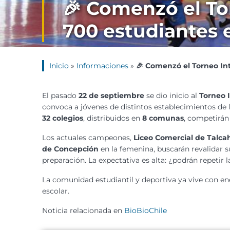
🎉 Comenzó el To
700 estudiantes
Inicio
»
Informaciones
»
🎉 Comenzó el Torneo In
El pasado
22 de septiembre
se dio inicio al
Torneo 
convoca a jóvenes de distintos establecimientos de l
32 colegios
, distribuidos en
8 comunas
, competirán 
Los actuales campeones,
Liceo Comercial de Talc
de Concepción
en la femenina, buscarán revalidar s
preparación. La expectativa es alta: ¿podrán repetir 
La comunidad estudiantil y deportiva ya vive con en
escolar.
Noticia relacionada en
BioBioChile